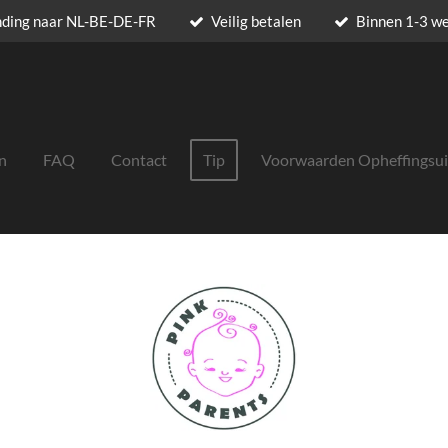
nding naar NL-BE-DE-FR
Veilig betalen
Binnen 1-3 w
n
FAQ
Contact
Tip
Voorwaarden Opheffingsu