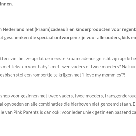
innen.
p in Nederland met (kraam)cadeau’s en kinderproducten voor reg
pt geschenken die speciaal ontworpen zijn voor alle ouders, kids
en, viel het ze op dat de meeste kraamcadeaus gericht zijn op de he
 met teksten voor baby's met twee vaders of twee moeders? Natuurl
 lesbisch stel een rompertje te krijgen met ‘I love my mommies’?!
ebshop voor gezinnen met twee vaders, twee moeders, transgenderou
l opvoeden en alle combinaties die hierboven niet genoemd staan. Ei
van Pink Parents is dan ook: voor ieder uniek gezin een passend ca