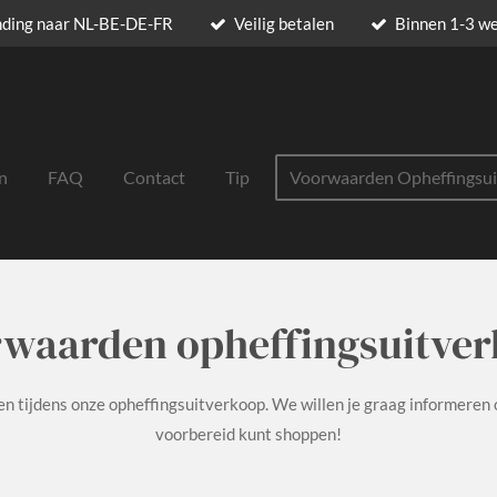
nding naar NL-BE-DE-FR
Veilig betalen
Binnen 1-3 w
n
FAQ
Contact
Tip
Voorwaarden Opheffingsu
waarden opheffingsuitve
n tijdens onze opheffingsuitverkoop. We willen je graag informeren 
voorbereid kunt shoppen!