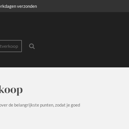
erkdagen verzonden
itverkoop
rkoop
over de belangrijkste punten, zodat je goed