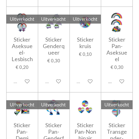
Uitverkocht
Uitverkocht
Uitverkocht
Sticker
Sticker
Sticker
Sticker
Aseksue
Genderq
kruis
Pan-
el-
ueer
Aseksue
€ 0,10
Lesbisch
el
€ 0,30
€ 0,20
€ 0,30
Uitverkocht
Uitverkocht
Uitverkocht
In winkelwage
Uitverkocht
Uitverkocht
Uitverkocht
Sticker
Sticker
Sticker
Sticker
Pan-
Pan-
Pan-Non
Transge
Demi
Genderf
binair
nder-