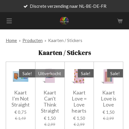
Discrete verzending naar NL-BE-DE-FR
Ga
direct
naar
de
hoofdinhoud
Home
»
Producten
»
Kaarten / Stickers
Kaarten / Stickers
Sale!
Uitverkocht
Sale!
Sale!
Kaart
Kaart
Kaart
Kaart
I'm Not
Can't
Love =
Love is
Straight
Think
Love
Love
Straight
hearts
€ 0,75
€ 1,50
€ 1,50
€ 1,50
€ 1,49
€ 2,99
€ 2,99
€ 2,99