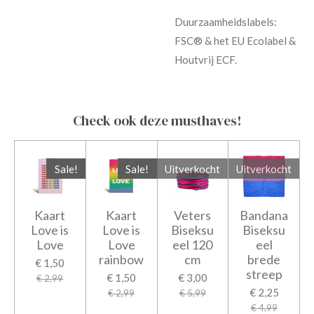
Duurzaamheidslabels:
FSC® & het EU Ecolabel &
Houtvrij ECF.
Check ook deze musthaves!
Sale!
Sale!
Uitverkocht
Uitverkocht
Kaart
Kaart
Veters
Bandana
Love is
Love is
Biseksu
Biseksu
Love
Love
eel 120
eel
rainbow
cm
brede
€ 1,50
streep
€ 1,50
€ 3,00
€ 2,99
€ 2,25
€ 2,99
€ 5,99
€ 4,99