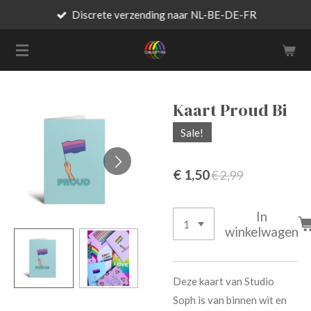
Discrete verzending naar NL-BE-DE-FR
Ga
direct
naar
de
hoofdinhoud
Kaart Proud Bi
Sale!
€ 1,50
€ 2,99
In
winkelwagen
Deze kaart van Studio
Soph is van binnen wit en