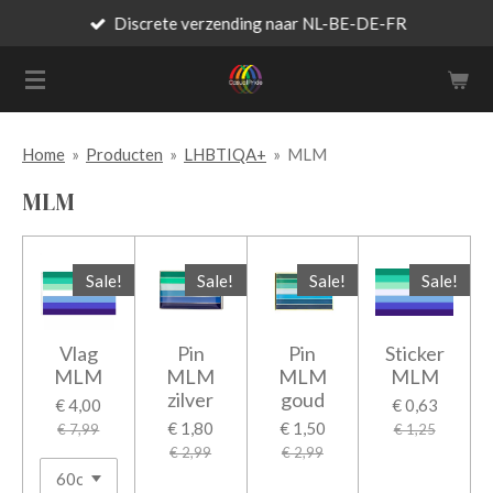
Discrete verzending naar NL-BE-DE-FR
Ga
direct
naar
de
hoofdinhoud
Home
»
Producten
»
LHBTIQA+
»
MLM
MLM
Sale!
Sale!
Sale!
Sale!
Vlag
Pin
Pin
Sticker
MLM
MLM
MLM
MLM
zilver
goud
€ 4,00
€ 0,63
€ 1,80
€ 1,50
€ 7,99
€ 1,25
€ 2,99
€ 2,99