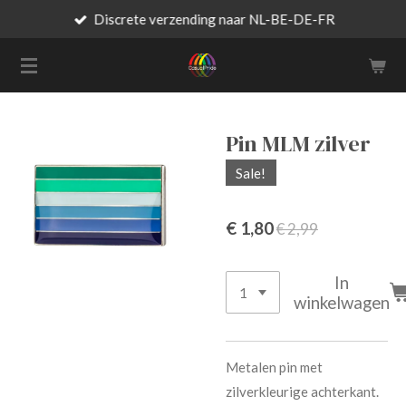
Discrete verzending naar NL-BE-DE-FR
Ga
direct
naar
de
hoofdinhoud
Pin MLM zilver
Sale!
€ 1,80
€ 2,99
In
winkelwagen
Metalen pin met
zilverkleurige achterkant.