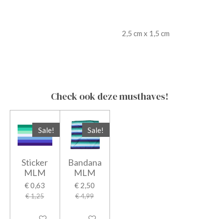
2,5 cm x 1,5 cm
Check ook deze musthaves!
Sale!
Sale!
Sticker
Bandana
MLM
MLM
€ 0,63
€ 2,50
€ 1,25
€ 4,99
In winkelwagen
In winkelwagen