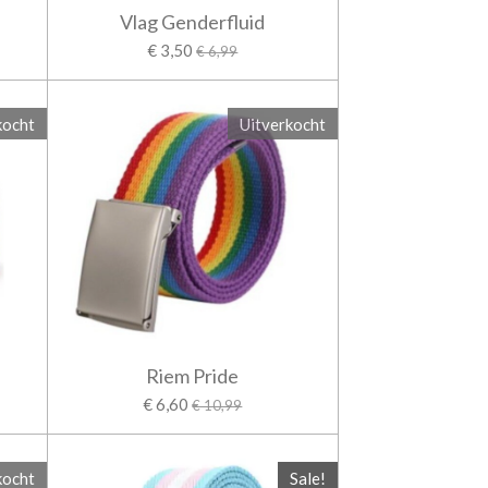
Vlag Genderfluid
€ 3,50
€ 6,99
kocht
Uitverkocht
Riem Pride
€ 6,60
€ 10,99
kocht
Sale!