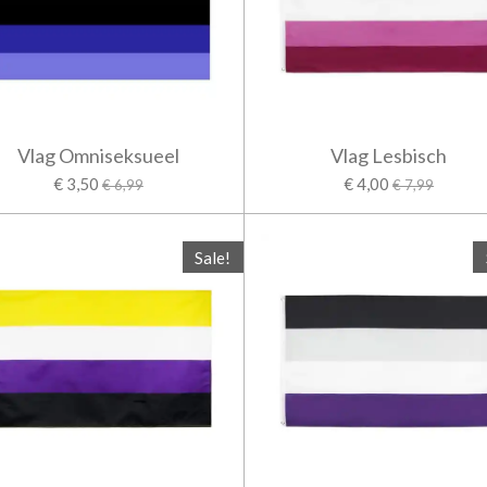
Vlag Omniseksueel
Vlag Lesbisch
€ 3,50
€ 4,00
€ 6,99
€ 7,99
Sale!