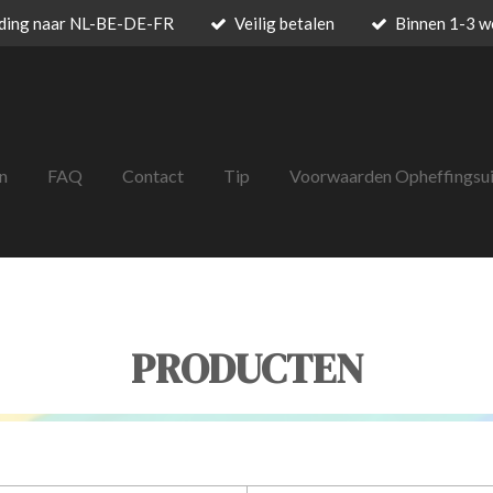
nding naar NL-BE-DE-FR
Veilig betalen
Binnen 1-3 w
n
FAQ
Contact
Tip
Voorwaarden Opheffingsu
PRODUCTEN