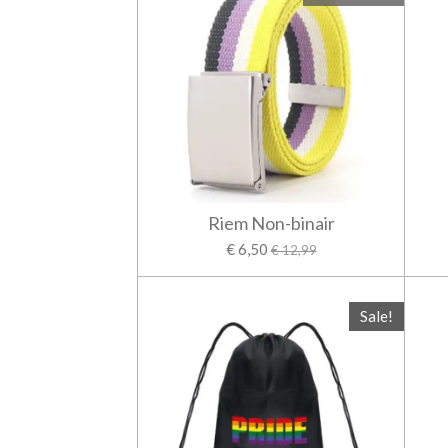
Riem Non-binair
€ 6,50
€ 12,99
Sale!