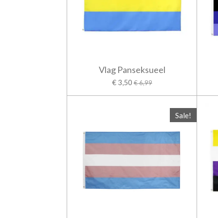
Vlag Panseksueel
€ 3,50
€ 6,99
Sale!