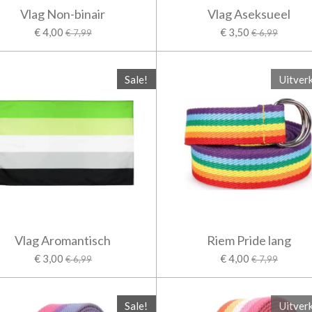
Vlag Non-binair
Vlag Aseksueel
€ 4,00
€ 3,50
€ 7,99
€ 6,99
Sale!
Uitver
Vlag Aromantisch
Riem Pride lang
€ 3,00
€ 4,00
€ 6,99
€ 7,99
Sale!
Uitver