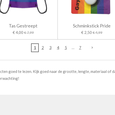
Tas Gestreept
Schminkstick Pride
€ 4,00
€ 2,50
€ 7,99
€ 4,99
1
2
3
4
5
7
cten goed te lezen. Kijk goed naar de grootte, lengte, materiaal of d
 verwachting!