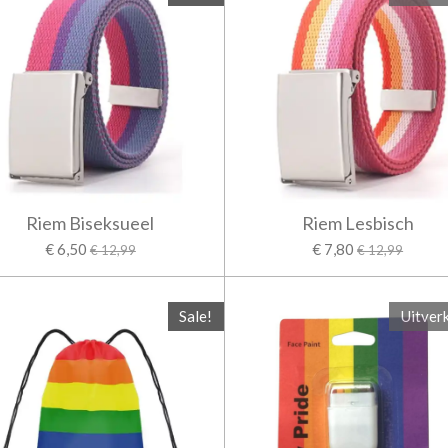
Riem Biseksueel
Riem Lesbisch
€ 6,50
€ 7,80
€ 12,99
€ 12,99
Sale!
Uitver