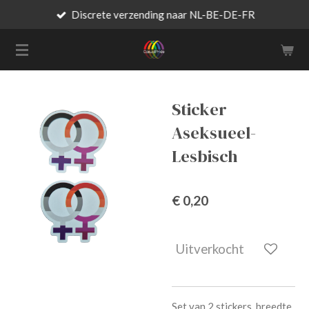
Discrete verzending naar NL-BE-DE-FR
Ga
direct
naar
de
hoofdinhoud
Sticker
Aseksueel-
Lesbisch
€ 0,20
Uitverkocht
Set van 2 stickers, breedte