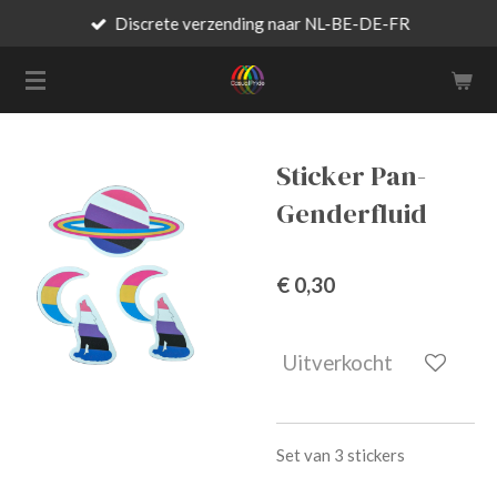
Discrete verzending naar NL-BE-DE-FR
Ga
direct
naar
de
hoofdinhoud
Sticker Pan-
Genderfluid
€ 0,30
Uitverkocht
Set van 3 stickers