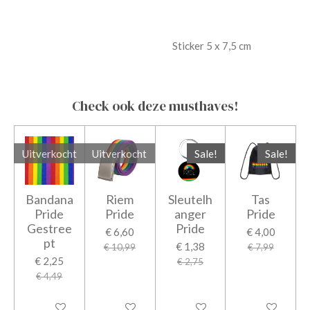
Sticker 5 x 7,5 cm
Check ook deze musthaves!
Uitverkocht
Uitverkocht
Sale!
Sale!
Bandana
Riem
Sleutelh
Tas
Pride
Pride
anger
Pride
Gestree
Pride
€ 6,60
€ 4,00
pt
€ 1,38
€ 10,99
€ 7,99
€ 2,25
€ 2,75
€ 4,49
Uitverkocht
Uitverkocht
In winkelwagen
In winkelwage