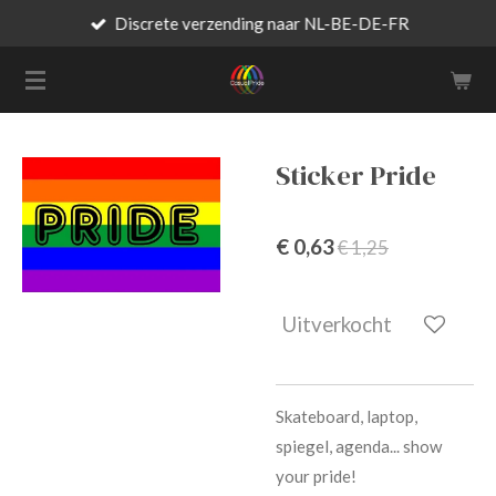
Discrete verzending naar NL-BE-DE-FR
Ga
direct
naar
de
hoofdinhoud
Sticker Pride
€ 0,63
€ 1,25
Uitverkocht
Skateboard, laptop,
spiegel, agenda... show
your pride!