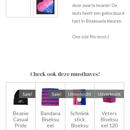
deze zwarte beanie! De
muts heeft een geborduurd
hart in Biseksuele kleuren.
One size fits most:)
Check ook deze musthaves!
Sale!
Sale!
Uitverkocht
Uitverkocht
Beanie
Bandana
Schmink
Veters
Casual
Biseksu
stick
Biseksu
Pride
eel
Biseksu
eel 120