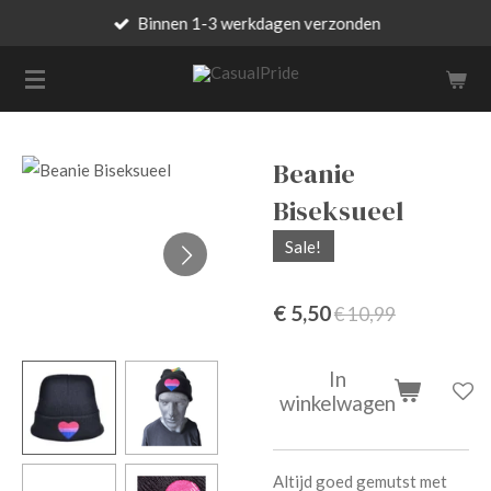
Binnen 1-3 werkdagen verzonden
Ga
direct
naar
de
hoofdinhoud
Beanie
Biseksueel
Sale!
€ 5,50
€ 10,99
In
winkelwagen
Altijd goed gemutst met