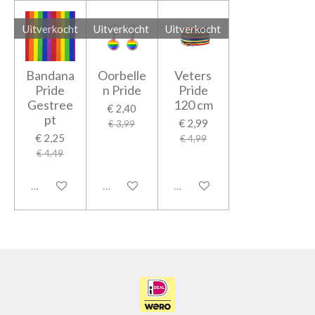
Uitverkocht
Uitverkocht
Uitverkocht
Bandana
Oorbelle
Veters
Pride
n Pride
Pride
Gestree
120 cm
€ 2,40
pt
€ 2,99
€ 3,99
€ 2,25
€ 4,99
€ 4,49
Uitverkocht
Uitverkocht
Uitverkocht