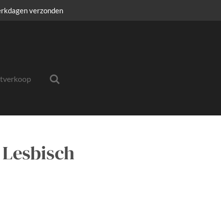
erkdagen verzonden
itverkoop
 Lesbisch