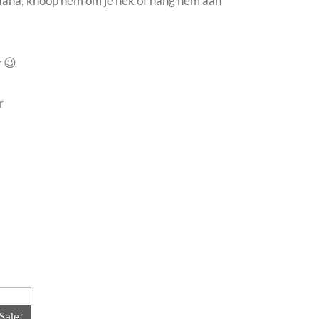
ana, k
noop hem om je nek
of hang hem aan
 😉
r
Sale!