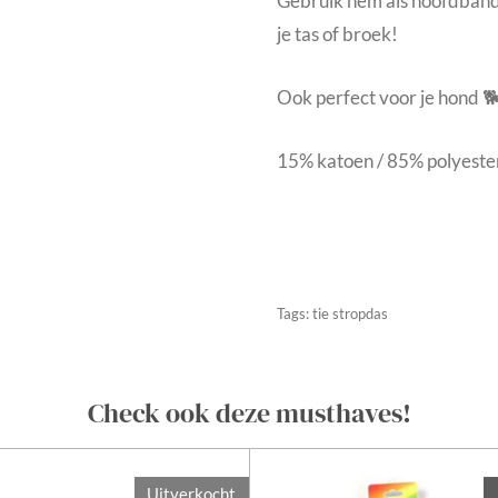
Gebruik hem als hoofdband
je tas of broek!
Ook perfect voor je hond 
15% katoen / 85% polyeste
Tags: tie stropdas
Check ook deze musthaves!
Uitverkocht