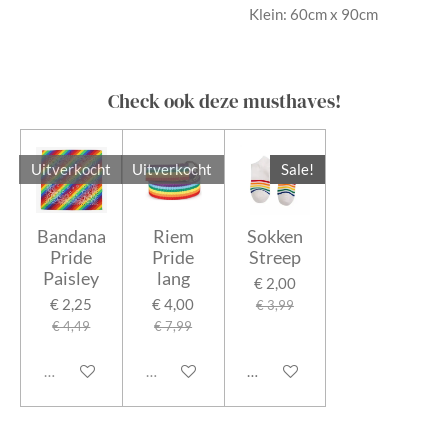
Klein: 60cm x 90cm
Check ook deze musthaves!
Uitverkocht
Uitverkocht
Sale!
Bandana
Riem
Sokken
Pride
Pride
Streep
Paisley
lang
€ 2,00
€ 2,25
€ 4,00
€ 3,99
€ 4,49
€ 7,99
Uitverkocht
Uitverkocht
In winkelwagen