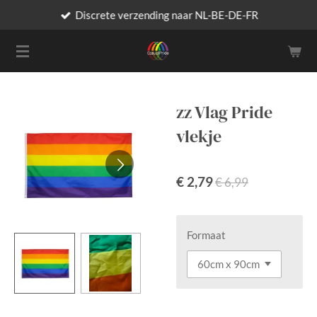
Discrete verzending naar NL-BE-DE-FR
Ga
direct
naar
de
hoofdinhoud
zz Vlag Pride
vlekje
€ 2,79
€ 6,99
Formaat