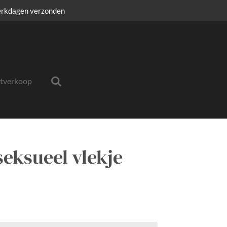
erkdagen verzonden
itverkoop
seksueel vlekje