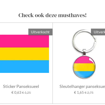
Check ook deze musthaves!
Uitverkocht
Uitver
Sticker Panseksueel
Sleutelhanger panseksue
€ 0,63
€ 1,65
€ 1,25
€ 2,75