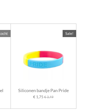
kocht
Sale!
el
Siliconen bandje Pan Pride
€ 1,75
€ 3,49