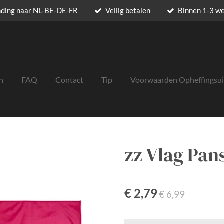
nding naar NL-BE-DE-FR
Veilig betalen
Binnen 1-3 w
n
FAQ
Contact
Tip
Voorwaarden Opheffingsu
zz Vlag Pan
€ 2,79
€ 6,99