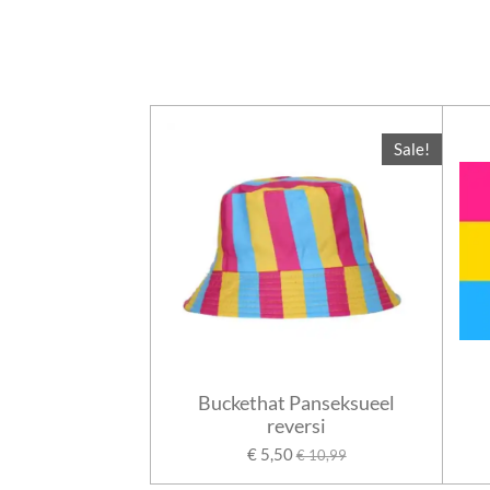
Sale!
Buckethat Panseksueel
reversi
€ 5,50
€ 10,99