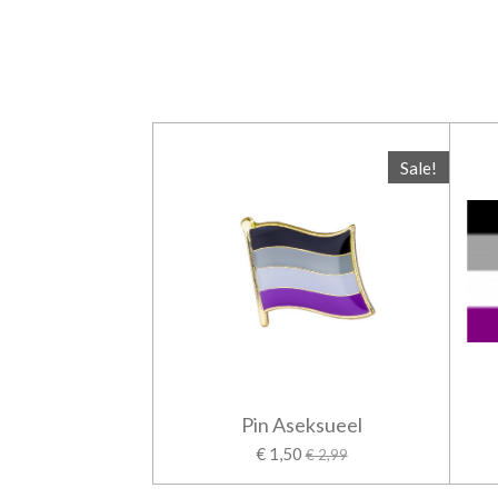
Sale!
Pin Aseksueel
€ 1,50
€ 2,99