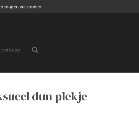
erkdagen verzonden
itverkoop
ksueel dun plekje