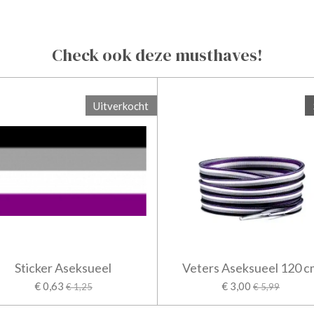
Check ook deze musthaves!
Uitverkocht
Sticker Aseksueel
Veters Aseksueel 120 c
€ 0,63
€ 3,00
€ 1,25
€ 5,99