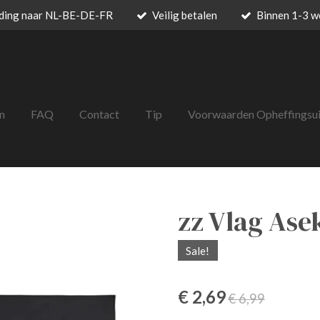
nding naar NL-BE-DE-FR
Veilig betalen
Binnen 1-3 w
n
FAQ
Contact
Tip
Voorwaarden Opheffingsu
zz Vlag Ase
Sale!
€ 2,69
€ 6,99