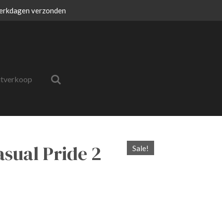
erkdagen verzonden
itverkoop
asual Pride 2
Sale!