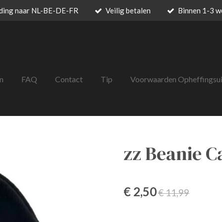
nding naar NL-BE-DE-FR
Veilig betalen
Binnen 1-3 w
n
FAQ
Contact
Tip
Voorwaarden Opheffingsu
zz Beanie C
€ 2,50
€ 11,99