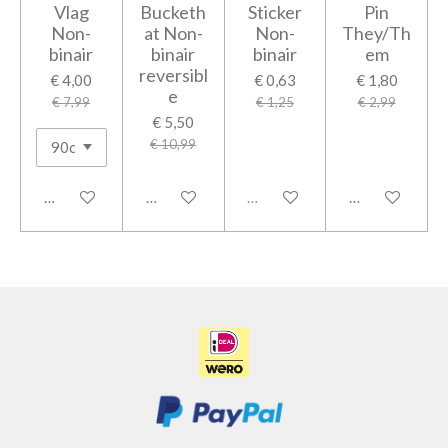
Vlag
Bucketh
Sticker
Pin
Non-
at Non-
Non-
They/Th
binair
binair
binair
em
reversibl
€ 4,00
€ 0,63
€ 1,80
e
€ 7,99
€ 1,25
€ 2,99
€ 5,50
€ 10,99
In winkelwagen
In winkelwagen
Uitverkocht
In winkelwage