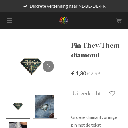
Discrete verzending naar NL-BE-DE-FR
Ga
direct
naar
de
hoofdinhoud
Pin They/Them
diamond
€ 1,80
€ 2,99
Uitverkocht
Groene diamantvormige
pin met de tekst