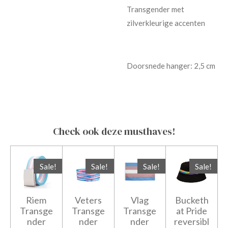
Transgender met
zilverkleurige accenten
Doorsnede hanger: 2,5 cm
Check ook deze musthaves!
Sale!
Sale!
Sale!
Sale!
Riem
Veters
Vlag
Bucketh
Transge
Transge
Transge
at Pride
nder
nder
nder
reversibl