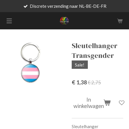
Discrete verzending naar NL-BE-DE-FR
Ga
direct
naar
de
hoofdinhoud
Sleutelhanger
Transgender
Sale!
€ 1,38
€ 2,75
In
winkelwagen
Sleutelhanger