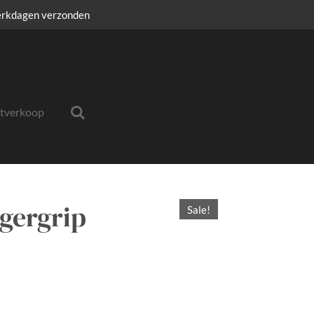
erkdagen verzonden
itverkoop
ngergrip
Sale!