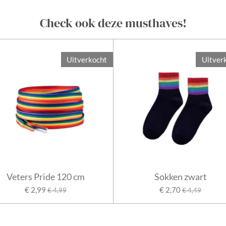
Check ook deze musthaves!
Uitverkocht
Uitver
Veters Pride 120 cm
Sokken zwart
€ 2,99
€ 2,70
€ 4,99
€ 4,49