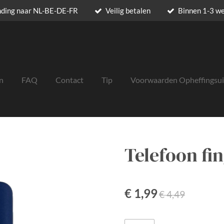
nding naar NL-BE-DE-FR
Veilig betalen
Binnen 1-3 w
n
FAQ
Contact
Tip
Voorwaarden Opheffingsu
Telefoon fi
€ 1,99
€ 4,49