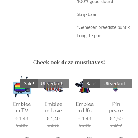
100% geborduurd
Strijkbaar
*Gemeten breedste punt x
hoogste punt
Check ook deze musthaves!
Sale!
Uitverkocht
Sale!
Uitverkocht
Emblee
Emblee
Emblee
Pin
m TV
m Love
m Ufo
peace
€ 1,43
€ 1,40
€ 1,43
€ 1,50
€ 2,85
€ 2,85
€ 2,85
€ 2,99