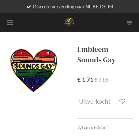
Discrete verzending naar NL-BE-DE-FR
Ga
direct
naar
de
hoofdinhoud
Embleem
Sounds Gay
€ 1,71
€ 2,85
Uitverkocht
7,1cm x 6,5cm*