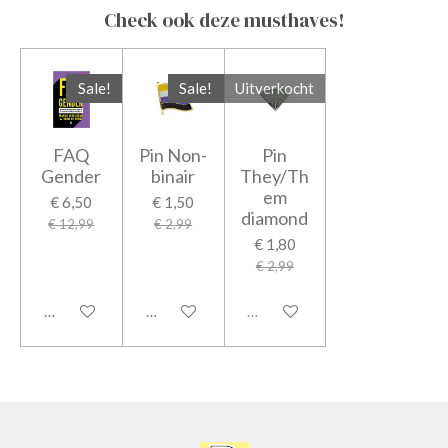
Check ook deze musthaves!
Sale!
Sale!
Uitverkocht
FAQ
Pin Non-
Pin
Gender
binair
They/Th
em
€ 6,50
€ 1,50
diamond
€ 12,99
€ 2,99
€ 1,80
€ 2,99
In winkelwagen
In winkelwagen
Uitverkocht