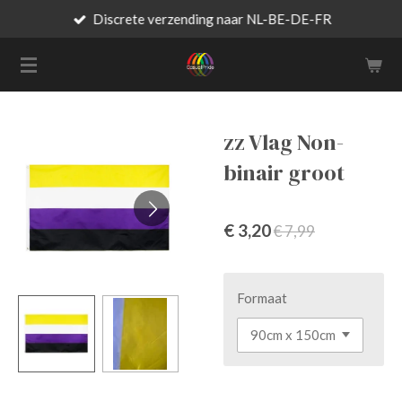
Discrete verzending naar NL-BE-DE-FR
Ga
direct
naar
de
hoofdinhoud
zz Vlag Non-
binair groot
€ 3,20
€ 7,99
Formaat