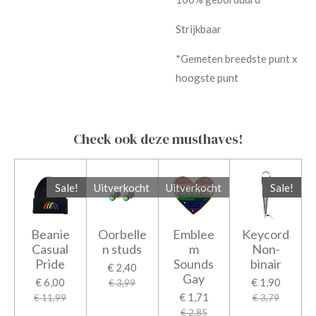
Strijkbaar
*Gemeten breedste punt x
hoogste punt
Check ook deze musthaves!
Sale!
Uitverkocht
Uitverkocht
Sale!
Beanie
Oorbelle
Emblee
Keycord
Casual
n studs
m
Non-
Pride
Sounds
binair
€ 2,40
Gay
€ 6,00
€ 1,90
€ 3,99
€ 1,71
€ 11,99
€ 3,79
€ 2,85