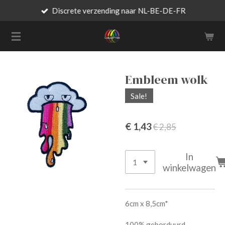
Discrete verzending naar NL-BE-DE-FR
Ga
direct
naar
de
hoofdinhoud
Embleem wolk
Sale!
€ 1,43
€ 2,85
In
winkelwagen
6cm x 8,5cm*
100% geborduurd